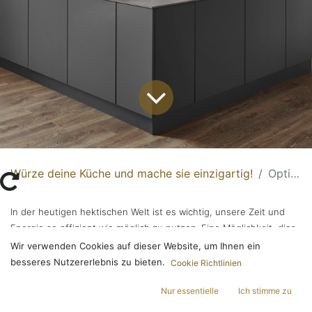
Würze deine Küche und mache sie einzigartig!
Optimale Wege in der Küche
In der heutigen hektischen Welt ist es wichtig, unsere Zeit und
Energie so effizient wie möglich zu nutzen. Eine Möglichkeit, dies
zu erreichen, besteht darin, die Wege in der Küche zu optimieren.
Wir verwenden Cookies auf dieser Website, um Ihnen ein
besseres Nutzererlebnis zu bieten.
Cookie Richtlinien
WAS IST DAS
Nur essentielle
Ich stimme zu
KÜCHENFUNKTIONSDREIECK?