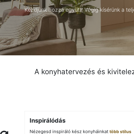
Kezdjünk hozzá együtt! Végig kísérünk a tel
A konyhatervezés és kivitele
Megtalálsz bennünket
a Cosmos Home áruházakban
Inspirálódás
Nézegesd inspiráló kész konyháinkat
több stílus