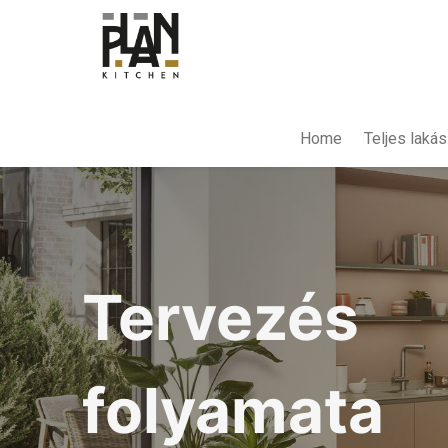
Home
Teljes laká
Tervezés
folyamata