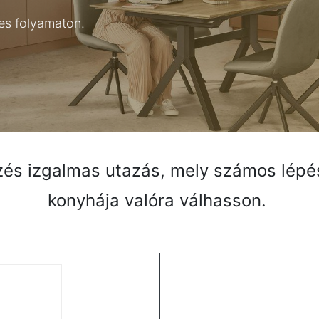
jes folyamaton.
zés izgalmas utazás, mely számos lépés
Értes
Egyéb elérések
Konyhastúdióink
konyhája valóra válhasson.
Iratko
Referenciáink
BUDAPEST
Rólunk
SZOMBATHELY
Állás
Bejelentkezés
konzultációra
ÁSZF
Konyha igényfelmérő
Adatvédelem