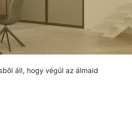
ből áll, hogy végül az álmaid
ülj újdonságainkról
zz fel hírlevelünkre:
Feliratkozás