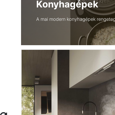
Konyhagépek
A mai modern konyhagépek rengeteg 
Megtalálsz bennünket
a Cosmos Home áruházakban