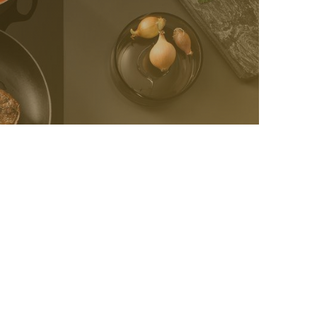
ülj újdonságainkról
zz fel hírlevelünkre:
Feliratkozás