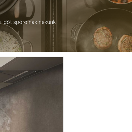
időt spórolnak nekünk
Értes
Egyéb elérések
Konyhastúdióink
Iratko
Referenciáink
BUDAPEST
Rólunk
SZOMBATHELY
Állás
Bejelentkezés
konzultációra
ÁSZF
Konyha igényfelmérő
Adatvédelem