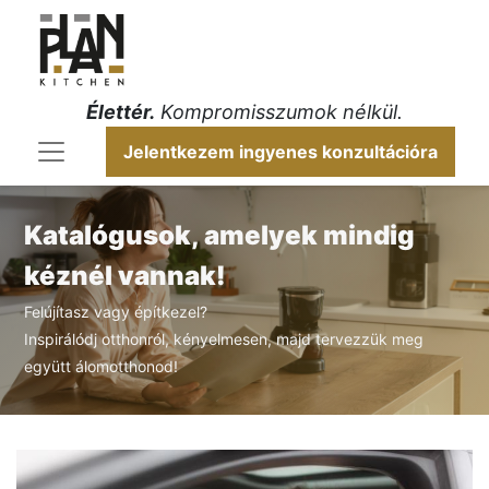
Élettér.
Kompromisszumok nélkül.
Jelentkezem ingyenes konzultációra
Katalógusok, amelyek mindig
kéznél vannak!​
Felújítasz vagy építkezel?
Inspirálódj otthonról, kényelmesen, majd tervezzük meg
együtt álomotthonod!