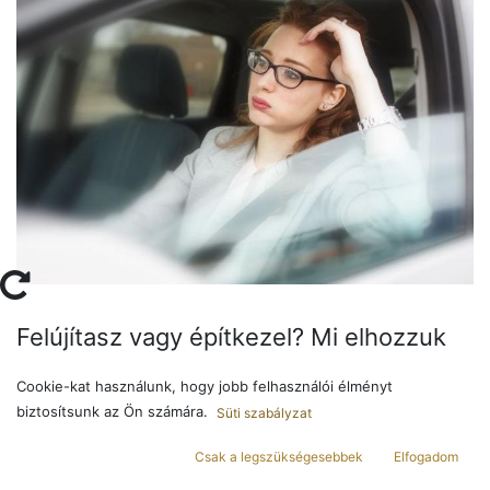
Felújítasz vagy építkezel? Mi elhozzuk
az inspirációt, egészen az otthonodig!
Cookie-kat használunk, hogy jobb felhasználói élményt
biztosítsunk az Ön számára.
Ha jelenleg
nincs időd
meglátogatni
konyhastúdiónkat
,
Süti szabályzat
áruházunkat, ne aggódj!
Csak a legszükségesebbek
Elfogadom
Kérd
ingyenes
lakberendezési,
bútor
-és
konyhakatalógusainkat
,
és inspirálódj álmaid otthonáról kényelmesen, a kanapéról.