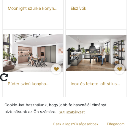
Moonlight szürke konyha,
Elszívók
330 x 250 x 330 cm,
kiállított minta
Púder színű konyha
Inox és fekete loft stílusú
fogantyú nélkül
konyha
tolóajtóval
Cookie-kat használunk, hogy jobb felhasználói élményt
biztosítsunk az Ön számára.
Süti szabályzat
Csak a legszükségesebbek
Elfogadom