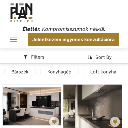
Élettér.
Kompromisszumok nélkül.
Jelentkezem ingyenes konzultációra
Filters
Sort By
Bárszék
Konyhagép
Loft konyha