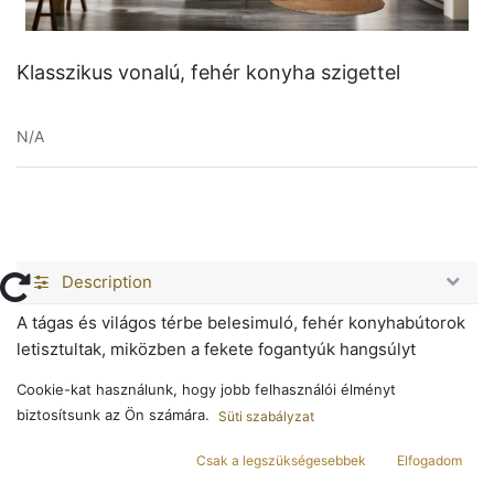
Klasszikus vonalú, fehér konyha szigettel
N/A
Description
A tágas és világos térbe belesimuló, fehér konyhabútorok
letisztultak, miközben a fekete fogantyúk hangsúlyt
kölcsönöznek a részleteknek, a kontraszt pedig különleges
Cookie-kat használunk, hogy jobb felhasználói élményt
atmoszférát teremt. A fa gerendák megjelenése igazán
biztosítsunk az Ön számára.
Süti szabályzat
meleg és hangulatot teremt a klasszikus konyhában. Ezek
a természetes elemek finoman beleolvadnak a térbe, és
Csak a legszükségesebbek
Elfogadom
hozzájárulnak a konyha otthonos és meghitt érzetéhez.